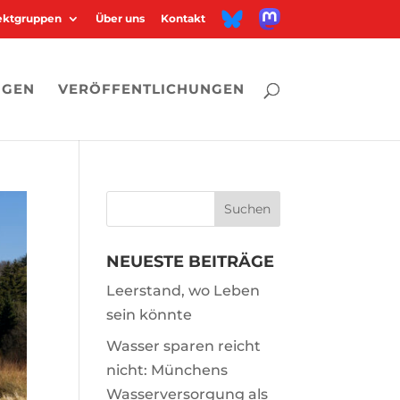
M
B
jektgruppen
Über uns
Kontakt
a
l
s
u
t
e
o
s
d
k
o
y
n
NGEN
VERÖFFENTLICHUNGEN
NEUESTE BEITRÄGE
Leerstand, wo Leben
sein könnte
Wasser sparen reicht
nicht: Münchens
Wasserversorgung als