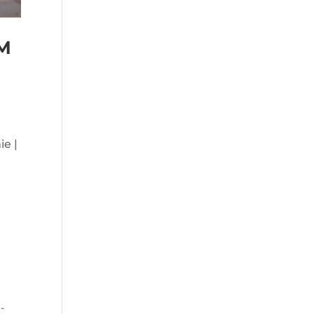
M
ie |
:
-