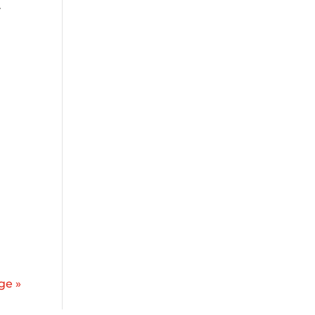
.
ge »