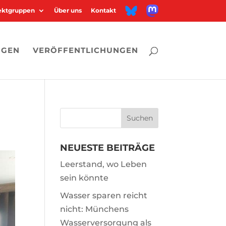
M
B
jektgruppen
Über uns
Kontakt
a
l
s
u
t
e
o
s
d
k
o
y
n
NGEN
VERÖFFENTLICHUNGEN
NEUESTE BEITRÄGE
Leerstand, wo Leben
sein könnte
Wasser sparen reicht
nicht: Münchens
Wasserversorgung als