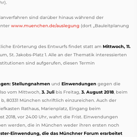
hr).
anverfahren sind darüber hinaus während der
 unter
www.muenchen.de/auslegung
(dort „Bauleitplanung
tliche Erörterung des Entwurfs findet statt am
Mittwoch, 11.
, St. Jakobs-Platz 1. Alle an der Thematik interessierten
titutionen sind aufgerufen, diesen Termin
ngen:
Stellungnahmen
und
Einwendungen
gegen die
also vom Mittwoch,
3. Juli
bis Freitag,
3. August 2018
, beim
 b, 80331 München schriftlich einzureichen. Auch der
riefkasten Rathaus, Marienplatz, Eingang beim
st 2018, vor 24.00 Uhr, wahrt die Frist. Einwendungen
en werden, die in München weder ihren ersten noch
ster-Einwendung, die das Münchner Forum erarbeitet