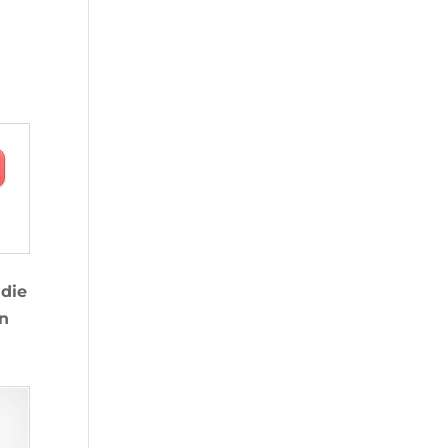
 die
n