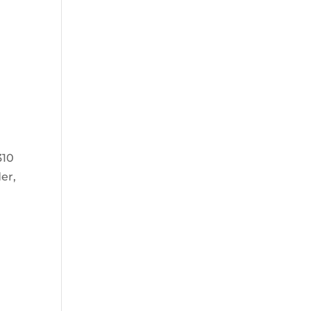
310
er,