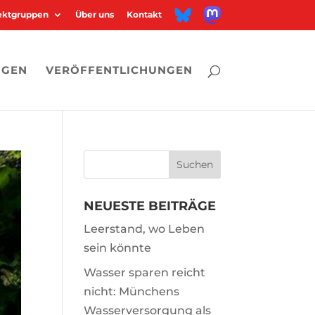
M
B
jektgruppen
Über uns
Kontakt
a
l
s
u
t
e
o
s
d
k
o
y
n
NGEN
VERÖFFENTLICHUNGEN
NEUESTE BEITRÄGE
Leerstand, wo Leben
sein könnte
Wasser sparen reicht
nicht: Münchens
Wasserversorgung als