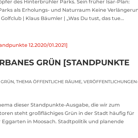
pfer des Hinterbrühler Parks. Sein früher Isar-Plan:
 Parks als Erholungs- und Naturraum Keine Verlängeru
lfclub | Klaus Bäumler | „Was Du tust, das tue...
URBANES GRÜN [STANDPUNKTE
S GRÜN
,
THEMA ÖFFENTLICHE RÄUME
,
VERÖFFENTLICHUNGEN
hema dieser Standpunkte-Ausgabe, die wir zum
oren steht großflächiges Grün in der Stadt häufig für
r Eggarten in Moosach. Stadtpolitik und planende