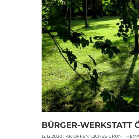
BÜRGER-WERKSTATT 
12.12.2020
|
AK ÖFFENTLICHES GRÜN
,
THEMA