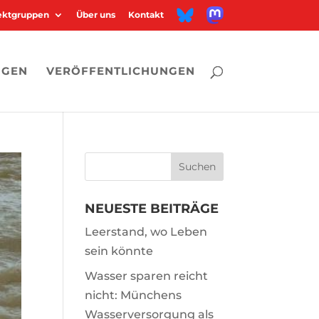
M
B
jektgruppen
Über uns
Kontakt
a
l
s
u
t
e
o
s
d
k
o
y
n
NGEN
VERÖFFENTLICHUNGEN
NEUESTE BEITRÄGE
Leerstand, wo Leben
sein könnte
Wasser sparen reicht
nicht: Münchens
Wasserversorgung als