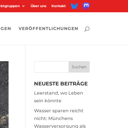
M
B
jektgruppen
Über uns
Kontakt
a
l
s
u
t
e
o
s
d
k
o
y
n
NGEN
VERÖFFENTLICHUNGEN
NEUESTE BEITRÄGE
Leerstand, wo Leben
sein könnte
Wasser sparen reicht
nicht: Münchens
Wasserversorgung als