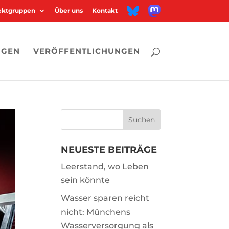
M
B
jektgruppen
Über uns
Kontakt
a
l
s
u
t
e
o
s
d
k
o
y
n
NGEN
VERÖFFENTLICHUNGEN
NEUESTE BEITRÄGE
Leerstand, wo Leben
sein könnte
Wasser sparen reicht
nicht: Münchens
Wasserversorgung als