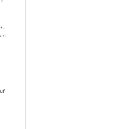
ch-
den
uf