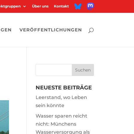
M
B
jektgruppen
Über uns
Kontakt
a
l
s
u
t
e
o
s
d
k
o
y
n
NGEN
VERÖFFENTLICHUNGEN
NEUESTE BEITRÄGE
Leerstand, wo Leben
sein könnte
Wasser sparen reicht
nicht: Münchens
Wasserversorgung als