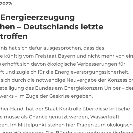
2022:
ll Energieerzeugung
hen – Deutschlands letzte
troffen
nis hat sich dafür ausgesprochen, dass das
e künftig vom Freistaat Bayern und nicht mehr von e
 erhofft sich davon ökologische Verbesserungen für
ft und zugleich für die Energieversorgungssicherheit.
sich durch die notwendige Neuvergabe der Konzessio
 Beteiligung des Bundes am Energiekonzern Uniper – d
werks – im Zuge der Gaskrise ergeben.
cher Hand, hat der Staat Kontrolle über diese kritische
me müsse als Chance genutzt werden, Wasserkraft
eiben. Im Mittelpunkt stehen hier Fragen zum ökologisc
se zum Walchensee. Das Bündnis aus mehreren Verbän