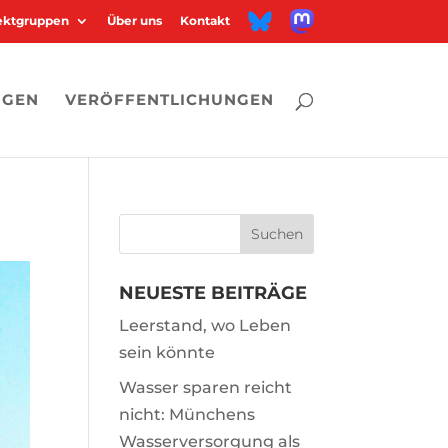
M
B
jektgruppen
Über uns
Kontakt
a
l
s
u
t
e
o
s
d
k
o
y
n
NGEN
VERÖFFENTLICHUNGEN
NEUESTE BEITRÄGE
Leerstand, wo Leben
sein könnte
Wasser sparen reicht
nicht: Münchens
Wasserversorgung als