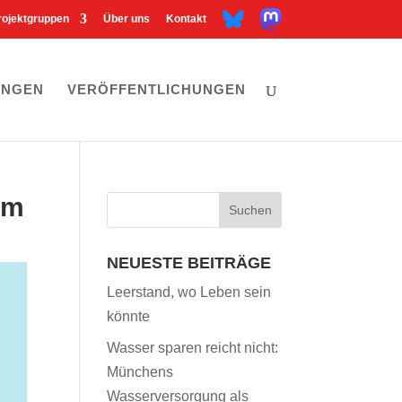
M
B
rojektgruppen
Über uns
Kontakt
a
l
s
u
t
e
o
s
d
k
o
y
n
UNGEN
VERÖFFENTLICHUNGEN
um
NEUESTE BEITRÄGE
Leerstand, wo Leben sein
könnte
Wasser sparen reicht nicht:
Münchens
Wasserversorgung als