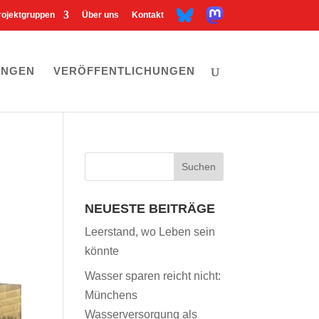
M
B
rojektgruppen
Über uns
Kontakt
a
l
s
u
t
e
o
s
d
k
o
y
n
UNGEN
VERÖFFENTLICHUNGEN
NEUESTE BEITRÄGE
Leerstand, wo Leben sein
könnte
Wasser sparen reicht nicht:
Münchens
Wasserversorgung als