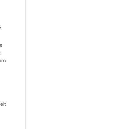
s
ie
t
 im
eit