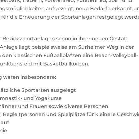
estpark, Hadern, Forstenried, Fürstenried, Solln und
ungsmöglichkeiten aufgezeigt, neue Bedarfe erkannt u
 für die Erneuerung der Sportanlagen festgelegt werd
r Bezirkssportanlagen schon in ihrer neuen Gestalt
 Anlage liegt beispielsweise am Surheimer Weg in der
 den klassischen Fußballplätzen eine Beach-Volleyball-
funktionsfeld mit Basketballkörben.
g waren insbesondere:
sätzliche Sportarten ausgelegt
ymnastik- und Yogakurse
Männer und Frauen sowie diverse Personen
r Begleitpersonen und Spielplätze für kleinere Geschwi
baut
mie