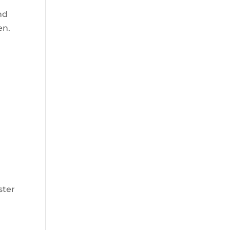
nd
en.
ster