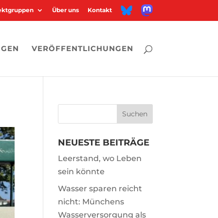
M
B
jektgruppen
Über uns
Kontakt
a
l
s
u
t
e
o
s
d
k
o
y
n
NGEN
VERÖFFENTLICHUNGEN
NEUESTE BEITRÄGE
Leerstand, wo Leben
sein könnte
Wasser sparen reicht
nicht: Münchens
Wasserversorgung als