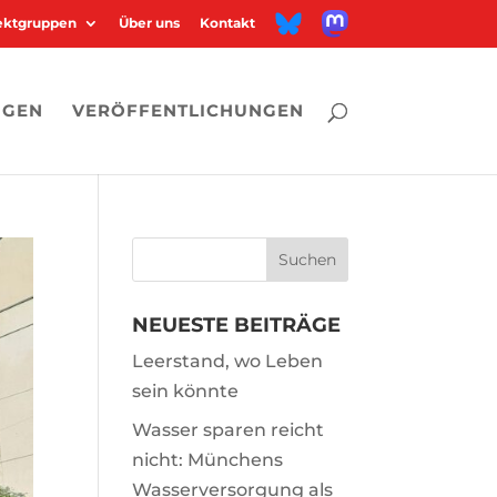
M
B
jektgruppen
Über uns
Kontakt
a
l
s
u
t
e
o
s
d
k
o
y
n
NGEN
VERÖFFENTLICHUNGEN
NEUESTE BEITRÄGE
Leerstand, wo Leben
sein könnte
Wasser sparen reicht
nicht: Münchens
Wasserversorgung als