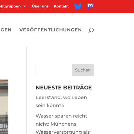
M
B
jektgruppen
Über uns
Kontakt
a
l
s
u
t
e
o
s
d
k
o
y
n
NGEN
VERÖFFENTLICHUNGEN
NEUESTE BEITRÄGE
Leerstand, wo Leben
sein könnte
Wasser sparen reicht
nicht: Münchens
Wasserversorgung als