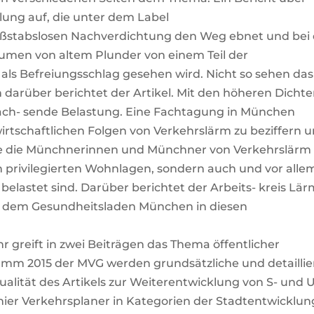
lung auf, die unter dem Label
ßstabslosen Nachverdichtung den Weg ebnet und bei 
umen von altem Plunder von einem Teil der
als Befreiungsschlag gesehen wird. Nicht so sehen das
h darüber berichtet der Artikel. Mit den höheren Dicht
wach- sende Belastung. Eine Fachtagung in München
irtschaftlichen Folgen von Verkehrslärm zu beziffern 
 wie die Münchnerinnen und Münchner von Verkehrslärm
n privilegierten Wohnlagen, sondern auch und vor alle
elastet sind. Darüber berichtet der Arbeits- kreis Lä
dem Gesundheitsladen München in diesen
r greift in zwei Beiträgen das Thema öffentlicher
mm 2015 der MVG werden grundsätzliche und detaillie
lität des Artikels zur Weiterentwicklung von S- und U
hier Verkehrsplaner in Kategorien der Stadtentwicklun