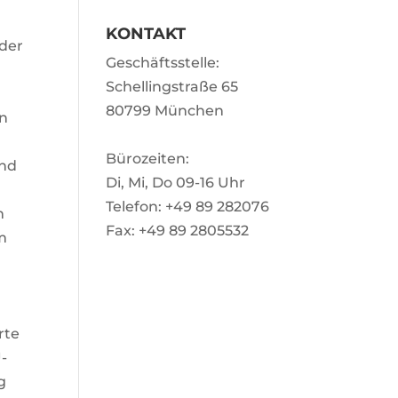
KONTAKT
der
Geschäftsstelle:
Schellingstraße 65
80799 München
en
Bürozeiten:
und
Di, Mi, Do 09-16 Uhr
Telefon: +49 89 282076
m
Fax: +49 89 2805532
rm
rte
-
g