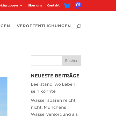
M
B
jektgruppen
Über uns
Kontakt
a
l
s
u
t
e
o
s
d
k
o
y
n
NGEN
VERÖFFENTLICHUNGEN
NEUESTE BEITRÄGE
Leerstand, wo Leben
sein könnte
Wasser sparen reicht
nicht: Münchens
Wasserversorgung als