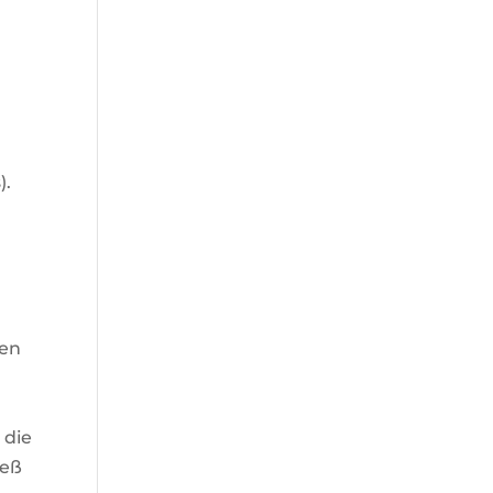
).
ten
 die
ieß