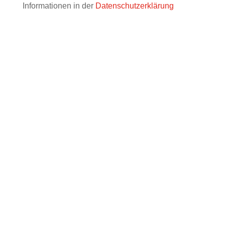
Informationen in der
Datenschutzerklärung
WIR FREUEN UNS AUF SIE!
info@muenchner-forum.de
Name, Vorname: *
E-Mail-Adresse: *