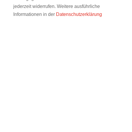
jederzeit widerrufen. Weitere ausführliche
Informationen in der
Datenschutzerklärung
WIR FREUEN UNS AUF SIE!
info@muenchner-forum.de
Name, Vorname: *