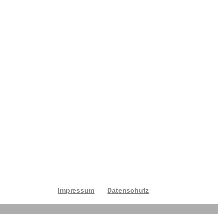
E-Mail-Adresse: *
Ihre Nachricht: *
Senden
Impressum
Datenschutz