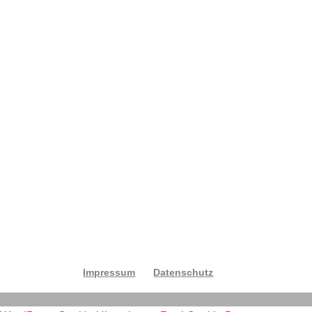
E-Mail-Adresse: *
Ihre Nachricht: *
Senden
Impressum
Datenschutz