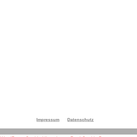
E-Mail-Adresse: *
Ihre Nachricht: *
Senden
Impressum
Datenschutz