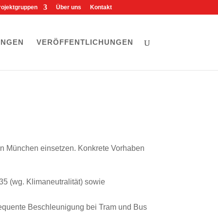
B
M
rojektgruppen
Über uns
Kontakt
l
a
u
s
e
t
s
o
k
d
UNGEN
VERÖFFENTLICHUNGEN
y
o
n
rs in München einsetzen. Konkrete Vorhaben
5 (wg. Klimaneutralität) sowie
nsequente Beschleunigung bei Tram und Bus