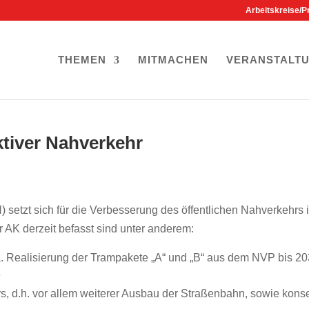
Arbeitskreise/P
THEMEN
MITMACHEN
VERANSTALT
aktiver Nahverkehr
N) setzt sich für die Verbesserung des öffentlichen Nahverkeh
 AK derzeit befasst sind unter anderem:
 Realisierung der Trampakete „A“ und „B“ aus dem NVP bis 203
9
s, d.h. vor allem weiterer Ausbau der Straßenbahn, sowie ko